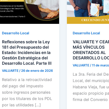
Desarrollo Local
Desarrollo Local
Reflexiones sobre la Ley
VALUARTE Y CEA
181 del Presupuesto del
MÁS VÍNCULOS
Estado: Incidencias en la
ORIENTADOS AL
Gestión Estratégica del
DESARROLLO LOC
Desarrollo Local. Parte III
VALUARTE
/
11 de marz
VALUARTE
/
26 de enero de 2026
La 3ra. Feria del De
Relativo a la retroactividad
Local, del municipi
del pago del impuesto
Habana Vieja, fue u
sobre ingresos personales
espacio propicio pa
por los titulares de los PDL
firma del Convenio
por las utilidades […]