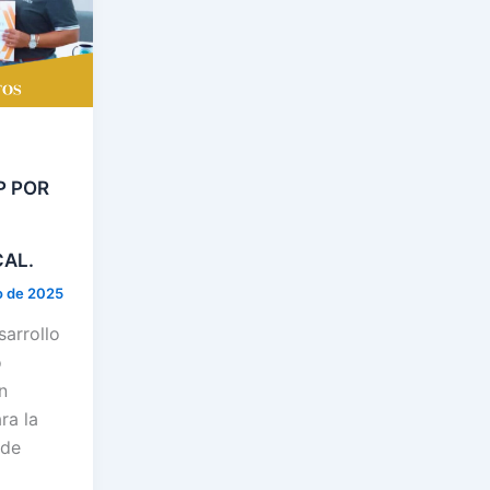
P POR
AL.
o de 2025
sarrollo
o
n
ra la
 de